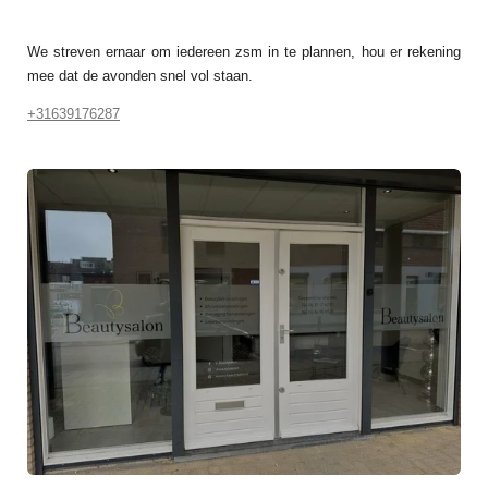
We streven ernaar om iedereen zsm in te plannen, hou er rekening
mee dat de avonden snel vol staan.
+31639176287