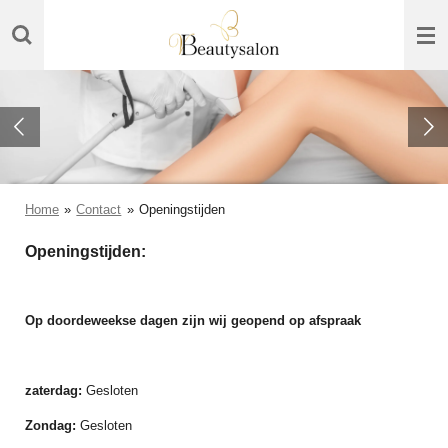
Ga
direct
naar
de
hoofdinhoud
Home
»
Contact
»
Openingstijden
Openingstijden:
Op doordeweekse dagen zijn wij geopend op afspraak
zaterdag:
Gesloten
Zondag:
Gesloten